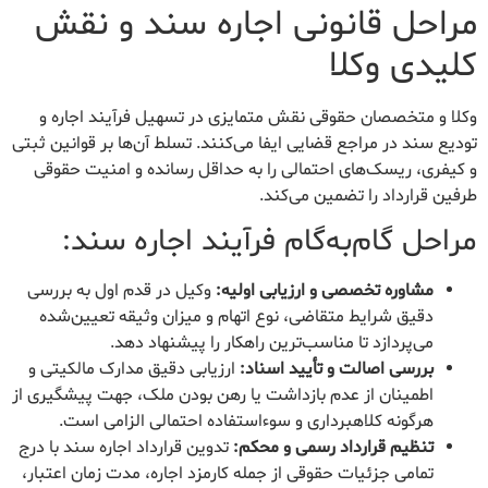
مراحل قانونی اجاره سند و نقش
کلیدی وکلا
وکلا و متخصصان حقوقی نقش متمایزی در تسهیل فرآیند اجاره و
تودیع سند در مراجع قضایی ایفا می‌کنند. تسلط آن‌ها بر قوانین ثبتی
و کیفری، ریسک‌های احتمالی را به حداقل رسانده و امنیت حقوقی
طرفین قرارداد را تضمین می‌کند.
مراحل گام‌به‌گام فرآیند اجاره سند:
مشاوره تخصصی و ارزیابی اولیه:
وکیل در قدم اول به بررسی
دقیق شرایط متقاضی، نوع اتهام و میزان وثیقه تعیین‌شده
می‌پردازد تا مناسب‌ترین راهکار را پیشنهاد دهد.
بررسی اصالت و تأیید اسناد:
ارزیابی دقیق مدارک مالکیتی و
اطمینان از عدم بازداشت یا رهن بودن ملک، جهت پیشگیری از
هرگونه کلاهبرداری و سوءاستفاده احتمالی الزامی است.
تنظیم قرارداد رسمی و محکم:
تدوین قرارداد اجاره سند با درج
تمامی جزئیات حقوقی از جمله کارمزد اجاره، مدت زمان اعتبار،