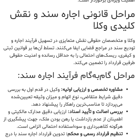
اهمیت ویژه‌ای برخوردار است.
مراحل قانونی اجاره سند و نقش
کلیدی وکلا
وکلا و متخصصان حقوقی نقش متمایزی در تسهیل فرآیند اجاره و
تودیع سند در مراجع قضایی ایفا می‌کنند. تسلط آن‌ها بر قوانین ثبتی
و کیفری، ریسک‌های احتمالی را به حداقل رسانده و امنیت حقوقی
طرفین قرارداد را تضمین می‌کند.
مراحل گام‌به‌گام فرآیند اجاره سند:
مشاوره تخصصی و ارزیابی اولیه:
وکیل در قدم اول به بررسی
دقیق شرایط متقاضی، نوع اتهام و میزان وثیقه تعیین‌شده
می‌پردازد تا مناسب‌ترین راهکار را پیشنهاد دهد.
بررسی اصالت و تأیید اسناد:
ارزیابی دقیق مدارک مالکیتی و
اطمینان از عدم بازداشت یا رهن بودن ملک، جهت پیشگیری از
هرگونه کلاهبرداری و سوءاستفاده احتمالی الزامی است.
تنظیم قرارداد رسمی و محکم:
تدوین قرارداد اجاره سند با درج