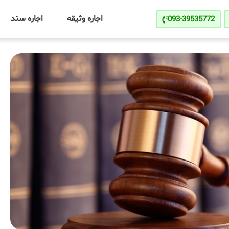
اجاره وثیقه
اجاره سند
093-39535772