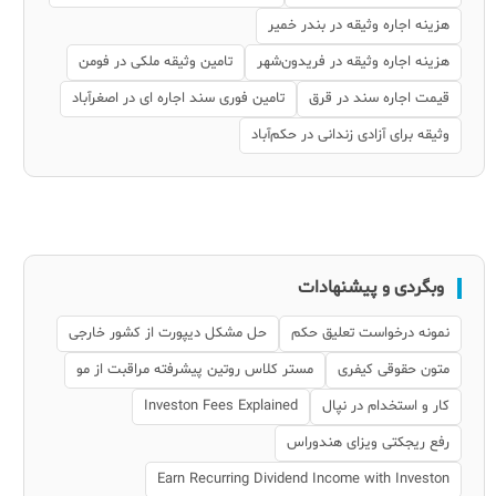
هزینه اجاره وثیقه در بندر خمیر
هزینه اجاره وثیقه در فریدون‌شهر
تامین وثیقه ملکی در فومن
قیمت اجاره سند در قرق
تامین فوری سند اجاره ای در اصغرآباد
وثیقه برای آزادی زندانی در حکم‌آباد
وبگردی و پیشنهادات
نمونه درخواست تعلیق حکم
حل مشکل دیپورت از کشور خارجی
متون حقوقی کیفری
مستر کلاس روتین پیشرفته مراقبت از مو
کار و استخدام در نپال
Investon Fees Explained
رفع ریجکتی ویزای هندوراس
Earn Recurring Dividend Income with Investon