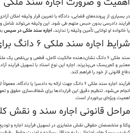
اهمیت و ضرورت اجاره سند ملکی
در بسیاری از پرونده‌های قضایی، دادگاه با تعیین قرار وثیقه امکان آزاد
فرایند دادرسی بدون حبس متهم طی شود. این وثیقه می‌تواند شامل وجه 
یا خانواده او توانایی تأمین وثیقه را ندارند،
اجاره سند ملکی در سیس
به
شرایط اجاره سند ملکی ۶ دانگ برای دادسرا
سند ملکی ۶ دانگ نشان‌دهنده مالکیت کامل، قطعی و بی‌نقص یک
معتبر و کم‌ریسک می‌پذیرند. اجاره این نوع اسناد با تسهیل فرآیند آزا
دفاع قانونی از خود را فراهم کند.
فرآیند اجاره سند ملکی ۶ دانگ جهت ارائه به دادسرا یا 
انجام می‌شود. تنظیم دقیق این قراردادها برای شفاف‌سازی حقوق و تع
اهمیت ویژه‌ای برخوردار است.
مراحل قانونی اجاره سند و نقش کلی
وکلا و متخصصان حقوقی نقش متمایزی در تسهیل فرآیند اجاره و تودیع س
کیفری، ریسک‌های احتمالی را به حداقل رسانده و امنیت حقوقی طرفین ق