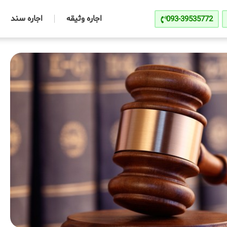
اجاره وثیقه
اجاره سند
093-39535772