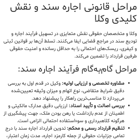
مراحل قانونی اجاره سند و نقش
کلیدی وکلا
وکلا و متخصصان حقوقی نقش متمایزی در تسهیل فرآیند اجاره و
تودیع سند در مراجع قضایی ایفا می‌کنند. تسلط آن‌ها بر قوانین ثبتی
و کیفری، ریسک‌های احتمالی را به حداقل رسانده و امنیت حقوقی
طرفین قرارداد را تضمین می‌کند.
مراحل گام‌به‌گام فرآیند اجاره سند:
مشاوره تخصصی و ارزیابی اولیه:
وکیل در قدم اول به بررسی
دقیق شرایط متقاضی، نوع اتهام و میزان وثیقه تعیین‌شده
می‌پردازد تا مناسب‌ترین راهکار را پیشنهاد دهد.
بررسی اصالت و تأیید اسناد:
ارزیابی دقیق مدارک مالکیتی و
اطمینان از عدم بازداشت یا رهن بودن ملک، جهت پیشگیری از
هرگونه کلاهبرداری و سوءاستفاده احتمالی الزامی است.
تنظیم قرارداد رسمی و محکم:
تدوین قرارداد اجاره سند با درج
تمامی جزئیات حقوقی از جمله کارمزد اجاره، مدت زمان اعتبار،