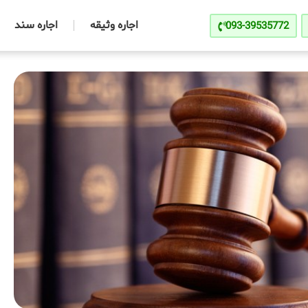
اجاره وثیقه
اجاره سند
093-39535772