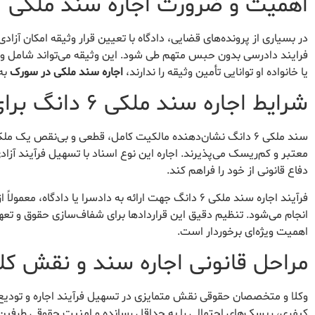
اهمیت و ضرورت اجاره سند ملکی
در بسیاری از پرونده‌های قضایی، دادگاه با تعیین قرار وثیقه امکان آزاد
فرایند دادرسی بدون حبس متهم طی شود. این وثیقه می‌تواند شامل وجه 
یا خانواده او توانایی تأمین وثیقه را ندارند،
اجاره سند ملکی در سورک
به 
شرایط اجاره سند ملکی ۶ دانگ برای دادسرا
سند ملکی ۶ دانگ نشان‌دهنده مالکیت کامل، قطعی و بی‌نقص یک
معتبر و کم‌ریسک می‌پذیرند. اجاره این نوع اسناد با تسهیل فرآیند آزا
دفاع قانونی از خود را فراهم کند.
فرآیند اجاره سند ملکی ۶ دانگ جهت ارائه به دادسرا یا 
انجام می‌شود. تنظیم دقیق این قراردادها برای شفاف‌سازی حقوق و تع
اهمیت ویژه‌ای برخوردار است.
مراحل قانونی اجاره سند و نقش کلی
وکلا و متخصصان حقوقی نقش متمایزی در تسهیل فرآیند اجاره و تودیع س
کیفری، ریسک‌های احتمالی را به حداقل رسانده و امنیت حقوقی طرفین ق