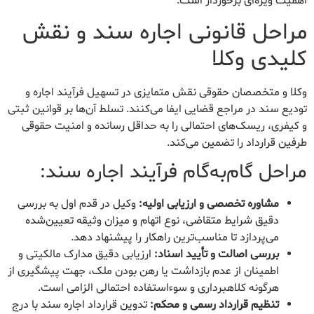
اهمیت ویژه‌ای برخوردار است.
مراحل قانونی اجاره سند و نقش
کلیدی وکلا
وکلا و متخصصان حقوقی نقش متمایزی در تسهیل فرآیند اجاره و
تودیع سند در مراجع قضایی ایفا می‌کنند. تسلط آن‌ها بر قوانین ثبتی
و کیفری، ریسک‌های احتمالی را به حداقل رسانده و امنیت حقوقی
طرفین قرارداد را تضمین می‌کند.
مراحل گام‌به‌گام فرآیند اجاره سند:
مشاوره تخصصی و ارزیابی اولیه:
وکیل در قدم اول به بررسی
دقیق شرایط متقاضی، نوع اتهام و میزان وثیقه تعیین‌شده
می‌پردازد تا مناسب‌ترین راهکار را پیشنهاد دهد.
بررسی اصالت و تأیید اسناد:
ارزیابی دقیق مدارک مالکیتی و
اطمینان از عدم بازداشت یا رهن بودن ملک، جهت پیشگیری از
هرگونه کلاهبرداری و سوءاستفاده احتمالی الزامی است.
تنظیم قرارداد رسمی و محکم:
تدوین قرارداد اجاره سند با درج