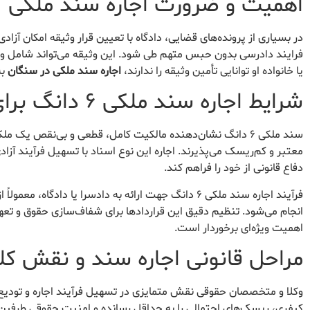
اهمیت و ضرورت اجاره سند ملکی
در بسیاری از پرونده‌های قضایی، دادگاه با تعیین قرار وثیقه امکان آزاد
فرایند دادرسی بدون حبس متهم طی شود. این وثیقه می‌تواند شامل وجه 
یا خانواده او توانایی تأمین وثیقه را ندارند،
اجاره سند ملکی در سنگان
به
شرایط اجاره سند ملکی ۶ دانگ برای دادسرا
سند ملکی ۶ دانگ نشان‌دهنده مالکیت کامل، قطعی و بی‌نقص یک
معتبر و کم‌ریسک می‌پذیرند. اجاره این نوع اسناد با تسهیل فرآیند آزا
دفاع قانونی از خود را فراهم کند.
فرآیند اجاره سند ملکی ۶ دانگ جهت ارائه به دادسرا یا 
انجام می‌شود. تنظیم دقیق این قراردادها برای شفاف‌سازی حقوق و تع
اهمیت ویژه‌ای برخوردار است.
مراحل قانونی اجاره سند و نقش کلی
وکلا و متخصصان حقوقی نقش متمایزی در تسهیل فرآیند اجاره و تودیع س
کیفری، ریسک‌های احتمالی را به حداقل رسانده و امنیت حقوقی طرفین ق