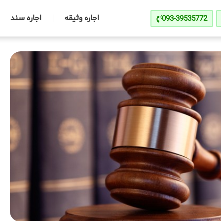
اجاره وثیقه
اجاره سند
093-39535772