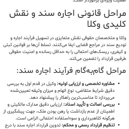
اهمیت ویژه‌ای برخوردار است.
مراحل قانونی اجاره سند و نقش
کلیدی وکلا
وکلا و متخصصان حقوقی نقش متمایزی در تسهیل فرآیند اجاره و
تودیع سند در مراجع قضایی ایفا می‌کنند. تسلط آن‌ها بر قوانین ثبتی
و کیفری، ریسک‌های احتمالی را به حداقل رسانده و امنیت حقوقی
طرفین قرارداد را تضمین می‌کند.
مراحل گام‌به‌گام فرآیند اجاره سند:
مشاوره تخصصی و ارزیابی اولیه:
وکیل در قدم اول به بررسی
دقیق شرایط متقاضی، نوع اتهام و میزان وثیقه تعیین‌شده
می‌پردازد تا مناسب‌ترین راهکار را پیشنهاد دهد.
بررسی اصالت و تأیید اسناد:
ارزیابی دقیق مدارک مالکیتی و
اطمینان از عدم بازداشت یا رهن بودن ملک، جهت پیشگیری از
هرگونه کلاهبرداری و سوءاستفاده احتمالی الزامی است.
تنظیم قرارداد رسمی و محکم:
تدوین قرارداد اجاره سند با درج