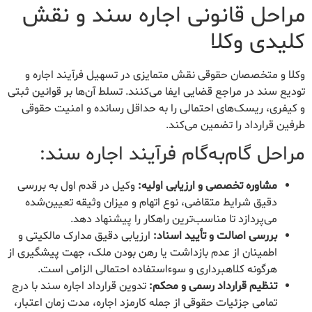
مراحل قانونی اجاره سند و نقش
کلیدی وکلا
وکلا و متخصصان حقوقی نقش متمایزی در تسهیل فرآیند اجاره و
تودیع سند در مراجع قضایی ایفا می‌کنند. تسلط آن‌ها بر قوانین ثبتی
و کیفری، ریسک‌های احتمالی را به حداقل رسانده و امنیت حقوقی
طرفین قرارداد را تضمین می‌کند.
مراحل گام‌به‌گام فرآیند اجاره سند:
مشاوره تخصصی و ارزیابی اولیه:
وکیل در قدم اول به بررسی
دقیق شرایط متقاضی، نوع اتهام و میزان وثیقه تعیین‌شده
می‌پردازد تا مناسب‌ترین راهکار را پیشنهاد دهد.
بررسی اصالت و تأیید اسناد:
ارزیابی دقیق مدارک مالکیتی و
اطمینان از عدم بازداشت یا رهن بودن ملک، جهت پیشگیری از
هرگونه کلاهبرداری و سوءاستفاده احتمالی الزامی است.
تنظیم قرارداد رسمی و محکم:
تدوین قرارداد اجاره سند با درج
تمامی جزئیات حقوقی از جمله کارمزد اجاره، مدت زمان اعتبار،