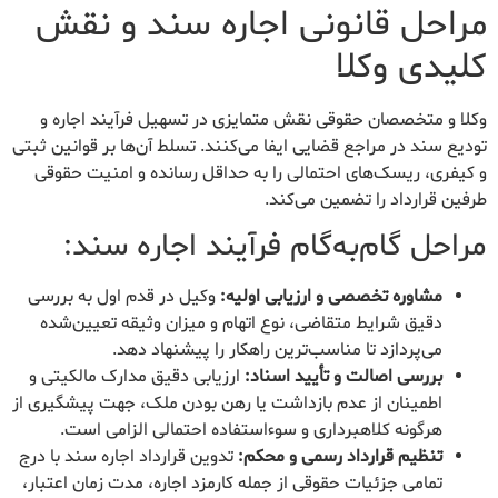
مراحل قانونی اجاره سند و نقش
کلیدی وکلا
وکلا و متخصصان حقوقی نقش متمایزی در تسهیل فرآیند اجاره و
تودیع سند در مراجع قضایی ایفا می‌کنند. تسلط آن‌ها بر قوانین ثبتی
و کیفری، ریسک‌های احتمالی را به حداقل رسانده و امنیت حقوقی
طرفین قرارداد را تضمین می‌کند.
مراحل گام‌به‌گام فرآیند اجاره سند:
مشاوره تخصصی و ارزیابی اولیه:
وکیل در قدم اول به بررسی
دقیق شرایط متقاضی، نوع اتهام و میزان وثیقه تعیین‌شده
می‌پردازد تا مناسب‌ترین راهکار را پیشنهاد دهد.
بررسی اصالت و تأیید اسناد:
ارزیابی دقیق مدارک مالکیتی و
اطمینان از عدم بازداشت یا رهن بودن ملک، جهت پیشگیری از
هرگونه کلاهبرداری و سوءاستفاده احتمالی الزامی است.
تنظیم قرارداد رسمی و محکم:
تدوین قرارداد اجاره سند با درج
تمامی جزئیات حقوقی از جمله کارمزد اجاره، مدت زمان اعتبار،