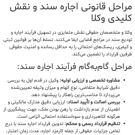
مراحل قانونی اجاره سند و نقش
کلیدی وکلا
وکلا و متخصصان حقوقی نقش متمایزی در تسهیل فرآیند اجاره و
تودیع سند در مراجع قضایی ایفا می‌کنند. تسلط آن‌ها بر قوانین ثبتی
و کیفری، ریسک‌های احتمالی را به حداقل رسانده و امنیت حقوقی
طرفین قرارداد را تضمین می‌کند.
مراحل گام‌به‌گام فرآیند اجاره سند:
مشاوره تخصصی و ارزیابی اولیه:
وکیل در قدم اول به بررسی
دقیق شرایط متقاضی، نوع اتهام و میزان وثیقه تعیین‌شده
می‌پردازد تا مناسب‌ترین راهکار را پیشنهاد دهد.
بررسی اصالت و تأیید اسناد:
ارزیابی دقیق مدارک مالکیتی و
اطمینان از عدم بازداشت یا رهن بودن ملک، جهت پیشگیری از
هرگونه کلاهبرداری و سوءاستفاده احتمالی الزامی است.
تنظیم قرارداد رسمی و محکم:
تدوین قرارداد اجاره سند با درج
تمامی جزئیات حقوقی از جمله کارمزد اجاره، مدت زمان اعتبار،