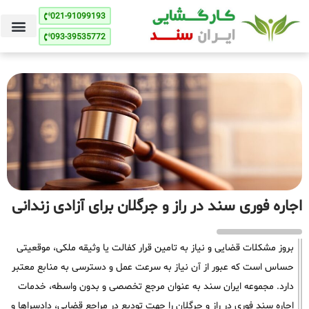
021-91099193
093-39535772
اجاره فوری سند در راز و جرگلان برای آزادی زندانی
بروز مشکلات قضایی و نیاز به تامین قرار کفالت یا وثیقه ملکی، موقعیتی
حساس است که عبور از آن نیاز به سرعت عمل و دسترسی به منابع معتبر
دارد. مجموعه ایران سند به عنوان مرجع تخصصی و بدون واسطه، خدمات
اجاره سند فوری در راز و جرگلان را جهت تودیع در مراجع قضایی، دادسراها و