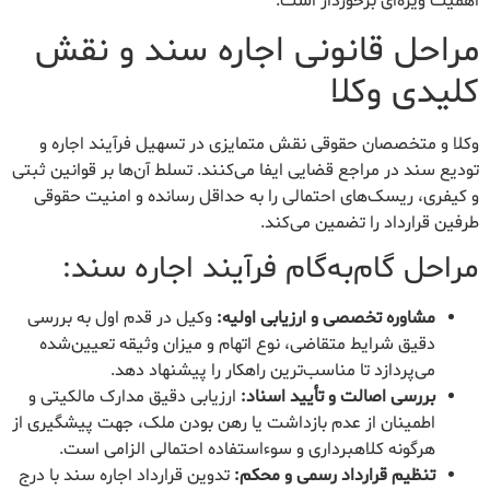
اهمیت ویژه‌ای برخوردار است.
مراحل قانونی اجاره سند و نقش
کلیدی وکلا
وکلا و متخصصان حقوقی نقش متمایزی در تسهیل فرآیند اجاره و
تودیع سند در مراجع قضایی ایفا می‌کنند. تسلط آن‌ها بر قوانین ثبتی
و کیفری، ریسک‌های احتمالی را به حداقل رسانده و امنیت حقوقی
طرفین قرارداد را تضمین می‌کند.
مراحل گام‌به‌گام فرآیند اجاره سند:
مشاوره تخصصی و ارزیابی اولیه:
وکیل در قدم اول به بررسی
دقیق شرایط متقاضی، نوع اتهام و میزان وثیقه تعیین‌شده
می‌پردازد تا مناسب‌ترین راهکار را پیشنهاد دهد.
بررسی اصالت و تأیید اسناد:
ارزیابی دقیق مدارک مالکیتی و
اطمینان از عدم بازداشت یا رهن بودن ملک، جهت پیشگیری از
هرگونه کلاهبرداری و سوءاستفاده احتمالی الزامی است.
تنظیم قرارداد رسمی و محکم:
تدوین قرارداد اجاره سند با درج