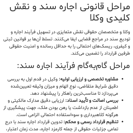
مراحل قانونی اجاره سند و نقش
کلیدی وکلا
وکلا و متخصصان حقوقی نقش متمایزی در تسهیل فرآیند اجاره و
تودیع سند در مراجع قضایی ایفا می‌کنند. تسلط آن‌ها بر قوانین ثبتی
و کیفری، ریسک‌های احتمالی را به حداقل رسانده و امنیت حقوقی
طرفین قرارداد را تضمین می‌کند.
مراحل گام‌به‌گام فرآیند اجاره سند:
مشاوره تخصصی و ارزیابی اولیه:
وکیل در قدم اول به بررسی
دقیق شرایط متقاضی، نوع اتهام و میزان وثیقه تعیین‌شده
می‌پردازد تا مناسب‌ترین راهکار را پیشنهاد دهد.
بررسی اصالت و تأیید اسناد:
ارزیابی دقیق مدارک مالکیتی و
اطمینان از عدم بازداشت یا رهن بودن ملک، جهت پیشگیری از
هرگونه کلاهبرداری و سوءاستفاده احتمالی الزامی است.
تنظیم قرارداد رسمی و محکم:
تدوین قرارداد اجاره سند با درج
تمامی جزئیات حقوقی از جمله کارمزد اجاره، مدت زمان اعتبار،