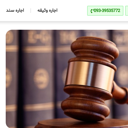
اجاره وثیقه
اجاره سند
093-39535772