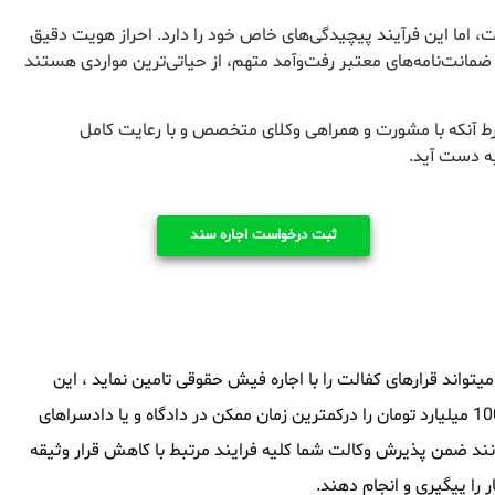
 اما این فرآیند پیچیدگی‌های خاص خود را دارد. احراز هویت دقیق
 ضمانت‌نامه‌های معتبر رفت‌وآمد متهم، از حیاتی‌ترین مواردی هستند
رط آنکه با مشورت و همراهی وکلای متخصص و با رعایت کامل
به دست آید.
ثبت درخواست اجاره سند
واند قرارهای کفالت را با اجاره فیش حقوقی تامین نماید ، این
مجموعه توانایی آنرا داشته که سند های ملکی از 1 میلیارد تومان تا 1000 میلیارد تومان را درکمترین زمان ممکن در دادگاه و یا دادسراهای
انند ضمن پذیرش وکالت شما کلیه فرایند مرتبط با کاهش قرار وثیقه
را پیگیری و انجام دهند.