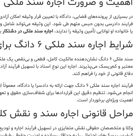
اهمیت و ضرورت اجاره سند ملکی
در بسیاری از پرونده‌های قضایی، دادگاه با تعیین قرار وثیقه امکان آزاد
فرایند دادرسی بدون حبس متهم طی شود. این وثیقه می‌تواند شامل وجه 
یا خانواده او توانایی تأمین وثیقه را ندارند،
اجاره سند ملکی در دشتکار
به
شرایط اجاره سند ملکی ۶ دانگ برای دادسرا
سند ملکی ۶ دانگ نشان‌دهنده مالکیت کامل، قطعی و بی‌نقص یک
معتبر و کم‌ریسک می‌پذیرند. اجاره این نوع اسناد با تسهیل فرآیند آزا
دفاع قانونی از خود را فراهم کند.
فرآیند اجاره سند ملکی ۶ دانگ جهت ارائه به دادسرا یا 
انجام می‌شود. تنظیم دقیق این قراردادها برای شفاف‌سازی حقوق و تع
اهمیت ویژه‌ای برخوردار است.
مراحل قانونی اجاره سند و نقش کلی
وکلا و متخصصان حقوقی نقش متمایزی در تسهیل فرآیند اجاره و تودیع س
کیفری، ریسک‌های احتمالی را به حداقل رسانده و امنیت حقوقی طرفین ق