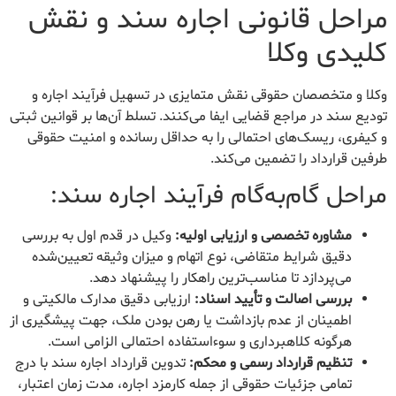
مراحل قانونی اجاره سند و نقش
کلیدی وکلا
وکلا و متخصصان حقوقی نقش متمایزی در تسهیل فرآیند اجاره و
تودیع سند در مراجع قضایی ایفا می‌کنند. تسلط آن‌ها بر قوانین ثبتی
و کیفری، ریسک‌های احتمالی را به حداقل رسانده و امنیت حقوقی
طرفین قرارداد را تضمین می‌کند.
مراحل گام‌به‌گام فرآیند اجاره سند:
مشاوره تخصصی و ارزیابی اولیه:
وکیل در قدم اول به بررسی
دقیق شرایط متقاضی، نوع اتهام و میزان وثیقه تعیین‌شده
می‌پردازد تا مناسب‌ترین راهکار را پیشنهاد دهد.
بررسی اصالت و تأیید اسناد:
ارزیابی دقیق مدارک مالکیتی و
اطمینان از عدم بازداشت یا رهن بودن ملک، جهت پیشگیری از
هرگونه کلاهبرداری و سوءاستفاده احتمالی الزامی است.
تنظیم قرارداد رسمی و محکم:
تدوین قرارداد اجاره سند با درج
تمامی جزئیات حقوقی از جمله کارمزد اجاره، مدت زمان اعتبار،