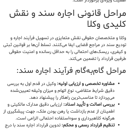
اهمیت ویژه‌ای برخوردار است.
مراحل قانونی اجاره سند و نقش
کلیدی وکلا
وکلا و متخصصان حقوقی نقش متمایزی در تسهیل فرآیند اجاره و
تودیع سند در مراجع قضایی ایفا می‌کنند. تسلط آن‌ها بر قوانین ثبتی
و کیفری، ریسک‌های احتمالی را به حداقل رسانده و امنیت حقوقی
طرفین قرارداد را تضمین می‌کند.
مراحل گام‌به‌گام فرآیند اجاره سند:
مشاوره تخصصی و ارزیابی اولیه:
وکیل در قدم اول به بررسی
دقیق شرایط متقاضی، نوع اتهام و میزان وثیقه تعیین‌شده
می‌پردازد تا مناسب‌ترین راهکار را پیشنهاد دهد.
بررسی اصالت و تأیید اسناد:
ارزیابی دقیق مدارک مالکیتی و
اطمینان از عدم بازداشت یا رهن بودن ملک، جهت پیشگیری از
هرگونه کلاهبرداری و سوءاستفاده احتمالی الزامی است.
تنظیم قرارداد رسمی و محکم:
تدوین قرارداد اجاره سند با درج