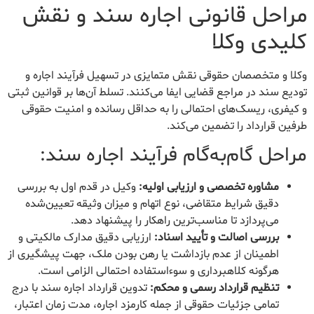
مراحل قانونی اجاره سند و نقش
کلیدی وکلا
وکلا و متخصصان حقوقی نقش متمایزی در تسهیل فرآیند اجاره و
تودیع سند در مراجع قضایی ایفا می‌کنند. تسلط آن‌ها بر قوانین ثبتی
و کیفری، ریسک‌های احتمالی را به حداقل رسانده و امنیت حقوقی
طرفین قرارداد را تضمین می‌کند.
مراحل گام‌به‌گام فرآیند اجاره سند:
مشاوره تخصصی و ارزیابی اولیه:
وکیل در قدم اول به بررسی
دقیق شرایط متقاضی، نوع اتهام و میزان وثیقه تعیین‌شده
می‌پردازد تا مناسب‌ترین راهکار را پیشنهاد دهد.
بررسی اصالت و تأیید اسناد:
ارزیابی دقیق مدارک مالکیتی و
اطمینان از عدم بازداشت یا رهن بودن ملک، جهت پیشگیری از
هرگونه کلاهبرداری و سوءاستفاده احتمالی الزامی است.
تنظیم قرارداد رسمی و محکم:
تدوین قرارداد اجاره سند با درج
تمامی جزئیات حقوقی از جمله کارمزد اجاره، مدت زمان اعتبار،