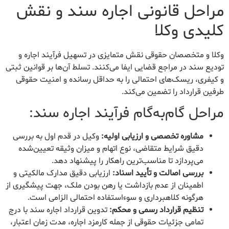
مراحل قانونی اجاره سند و نقش
کلیدی وکلا
وکلا و متخصصان حقوقی نقش متمایزی در تسهیل فرآیند اجاره و
تودیع سند در مراجع قضایی ایفا می‌کنند. تسلط آن‌ها بر قوانین ثبتی
و کیفری، ریسک‌های احتمالی را به حداقل رسانده و امنیت حقوقی
طرفین قرارداد را تضمین می‌کند.
مراحل گام‌به‌گام فرآیند اجاره سند:
مشاوره تخصصی و ارزیابی اولیه:
وکیل در قدم اول به بررسی
دقیق شرایط متقاضی، نوع اتهام و میزان وثیقه تعیین‌شده
می‌پردازد تا مناسب‌ترین راهکار را پیشنهاد دهد.
بررسی اصالت و تأیید اسناد:
ارزیابی دقیق مدارک مالکیتی و
اطمینان از عدم بازداشت یا رهن بودن ملک، جهت پیشگیری از
هرگونه کلاهبرداری و سوءاستفاده احتمالی الزامی است.
تنظیم قرارداد رسمی و محکم:
تدوین قرارداد اجاره سند با درج
تمامی جزئیات حقوقی از جمله کارمزد اجاره، مدت زمان اعتبار،