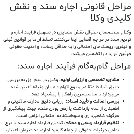
مراحل قانونی اجاره سند و نقش
کلیدی وکلا
وکلا و متخصصان حقوقی نقش متمایزی در تسهیل فرآیند اجاره و
تودیع سند در مراجع قضایی ایفا می‌کنند. تسلط آن‌ها بر قوانین ثبتی
و کیفری، ریسک‌های احتمالی را به حداقل رسانده و امنیت حقوقی
طرفین قرارداد را تضمین می‌کند.
مراحل گام‌به‌گام فرآیند اجاره سند:
مشاوره تخصصی و ارزیابی اولیه:
وکیل در قدم اول به بررسی
دقیق شرایط متقاضی، نوع اتهام و میزان وثیقه تعیین‌شده
می‌پردازد تا مناسب‌ترین راهکار را پیشنهاد دهد.
بررسی اصالت و تأیید اسناد:
ارزیابی دقیق مدارک مالکیتی و
اطمینان از عدم بازداشت یا رهن بودن ملک، جهت پیشگیری از
هرگونه کلاهبرداری و سوءاستفاده احتمالی الزامی است.
تنظیم قرارداد رسمی و محکم:
تدوین قرارداد اجاره سند با درج
تمامی جزئیات حقوقی از جمله کارمزد اجاره، مدت زمان اعتبار،