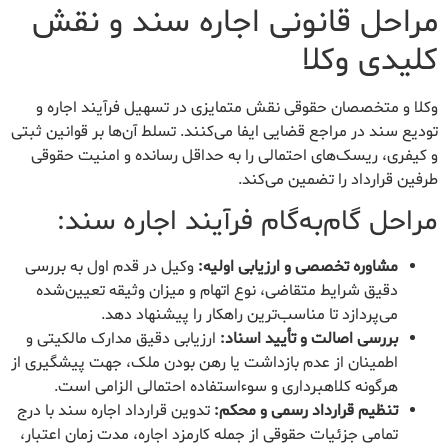
مراحل قانونی اجاره سند و نقش
کلیدی وکلا
وکلا و متخصصان حقوقی نقش متمایزی در تسهیل فرآیند اجاره و
تودیع سند در مراجع قضایی ایفا می‌کنند. تسلط آن‌ها بر قوانین ثبتی
و کیفری، ریسک‌های احتمالی را به حداقل رسانده و امنیت حقوقی
طرفین قرارداد را تضمین می‌کند.
مراحل گام‌به‌گام فرآیند اجاره سند:
مشاوره تخصصی و ارزیابی اولیه:
وکیل در قدم اول به بررسی
دقیق شرایط متقاضی، نوع اتهام و میزان وثیقه تعیین‌شده
می‌پردازد تا مناسب‌ترین راهکار را پیشنهاد دهد.
بررسی اصالت و تأیید اسناد:
ارزیابی دقیق مدارک مالکیتی و
اطمینان از عدم بازداشت یا رهن بودن ملک، جهت پیشگیری از
هرگونه کلاهبرداری و سوءاستفاده احتمالی الزامی است.
تنظیم قرارداد رسمی و محکم:
تدوین قرارداد اجاره سند با درج
تمامی جزئیات حقوقی از جمله کارمزد اجاره، مدت زمان اعتبار،