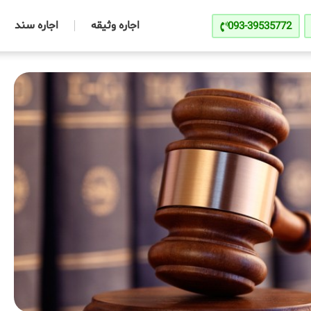
اجاره وثیقه
اجاره سند
093-39535772