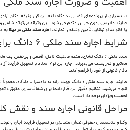
اهمیت و ضرورت اجاره سند ملکی
در بسیاری از پرونده‌های قضایی، دادگاه با تعیین قرار وثیقه امکان آزاد
فرایند دادرسی بدون حبس متهم طی شود. این وثیقه می‌تواند شامل وجه 
یا خانواده او توانایی تأمین وثیقه را ندارند،
اجاره سند ملکی در بیکا
به عن
شرایط اجاره سند ملکی ۶ دانگ برای دادسرا
سند ملکی ۶ دانگ نشان‌دهنده مالکیت کامل، قطعی و بی‌نقص یک
معتبر و کم‌ریسک می‌پذیرند. اجاره این نوع اسناد با تسهیل فرآیند آزا
دفاع قانونی از خود را فراهم کند.
فرآیند اجاره سند ملکی ۶ دانگ جهت ارائه به دادسرا یا 
انجام می‌شود. تنظیم دقیق این قراردادها برای شفاف‌سازی حقوق و تع
اهمیت ویژه‌ای برخوردار است.
مراحل قانونی اجاره سند و نقش کلی
وکلا و متخصصان حقوقی نقش متمایزی در تسهیل فرآیند اجاره و تودیع س
کیفری، ریسک‌های احتمالی را به حداقل رسانده و امنیت حقوقی طرفین ق