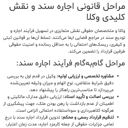
مراحل قانونی اجاره سند و نقش
کلیدی وکلا
وکلا و متخصصان حقوقی نقش متمایزی در تسهیل فرآیند اجاره و
تودیع سند در مراجع قضایی ایفا می‌کنند. تسلط آن‌ها بر قوانین ثبتی
و کیفری، ریسک‌های احتمالی را به حداقل رسانده و امنیت حقوقی
طرفین قرارداد را تضمین می‌کند.
مراحل گام‌به‌گام فرآیند اجاره سند:
مشاوره تخصصی و ارزیابی اولیه:
وکیل در قدم اول به بررسی
دقیق شرایط متقاضی، نوع اتهام و میزان وثیقه تعیین‌شده
می‌پردازد تا مناسب‌ترین راهکار را پیشنهاد دهد.
بررسی اصالت و تأیید اسناد:
ارزیابی دقیق مدارک مالکیتی و
اطمینان از عدم بازداشت یا رهن بودن ملک، جهت پیشگیری از
هرگونه کلاهبرداری و سوءاستفاده احتمالی الزامی است.
تنظیم قرارداد رسمی و محکم:
تدوین قرارداد اجاره سند با درج
تمامی جزئیات حقوقی از جمله کارمزد اجاره، مدت زمان اعتبار،