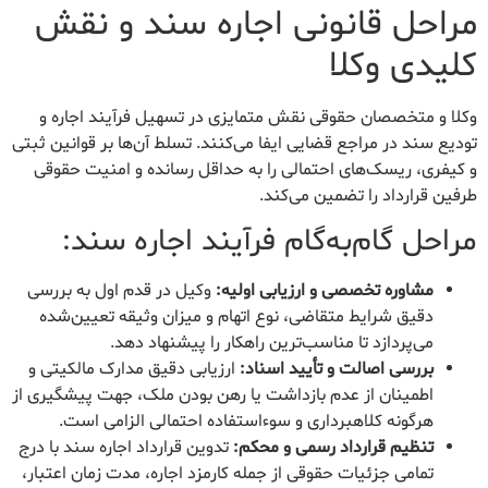
مراحل قانونی اجاره سند و نقش
کلیدی وکلا
وکلا و متخصصان حقوقی نقش متمایزی در تسهیل فرآیند اجاره و
تودیع سند در مراجع قضایی ایفا می‌کنند. تسلط آن‌ها بر قوانین ثبتی
و کیفری، ریسک‌های احتمالی را به حداقل رسانده و امنیت حقوقی
طرفین قرارداد را تضمین می‌کند.
مراحل گام‌به‌گام فرآیند اجاره سند:
مشاوره تخصصی و ارزیابی اولیه:
وکیل در قدم اول به بررسی
دقیق شرایط متقاضی، نوع اتهام و میزان وثیقه تعیین‌شده
می‌پردازد تا مناسب‌ترین راهکار را پیشنهاد دهد.
بررسی اصالت و تأیید اسناد:
ارزیابی دقیق مدارک مالکیتی و
اطمینان از عدم بازداشت یا رهن بودن ملک، جهت پیشگیری از
هرگونه کلاهبرداری و سوءاستفاده احتمالی الزامی است.
تنظیم قرارداد رسمی و محکم:
تدوین قرارداد اجاره سند با درج
تمامی جزئیات حقوقی از جمله کارمزد اجاره، مدت زمان اعتبار،