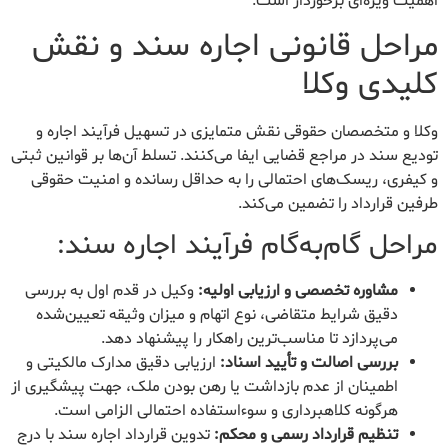
اهمیت ویژه‌ای برخوردار است.
مراحل قانونی اجاره سند و نقش
کلیدی وکلا
وکلا و متخصصان حقوقی نقش متمایزی در تسهیل فرآیند اجاره و
تودیع سند در مراجع قضایی ایفا می‌کنند. تسلط آن‌ها بر قوانین ثبتی
و کیفری، ریسک‌های احتمالی را به حداقل رسانده و امنیت حقوقی
طرفین قرارداد را تضمین می‌کند.
مراحل گام‌به‌گام فرآیند اجاره سند:
مشاوره تخصصی و ارزیابی اولیه:
وکیل در قدم اول به بررسی
دقیق شرایط متقاضی، نوع اتهام و میزان وثیقه تعیین‌شده
می‌پردازد تا مناسب‌ترین راهکار را پیشنهاد دهد.
بررسی اصالت و تأیید اسناد:
ارزیابی دقیق مدارک مالکیتی و
اطمینان از عدم بازداشت یا رهن بودن ملک، جهت پیشگیری از
هرگونه کلاهبرداری و سوءاستفاده احتمالی الزامی است.
تنظیم قرارداد رسمی و محکم:
تدوین قرارداد اجاره سند با درج