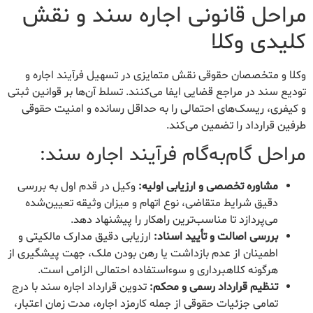
مراحل قانونی اجاره سند و نقش
کلیدی وکلا
وکلا و متخصصان حقوقی نقش متمایزی در تسهیل فرآیند اجاره و
تودیع سند در مراجع قضایی ایفا می‌کنند. تسلط آن‌ها بر قوانین ثبتی
و کیفری، ریسک‌های احتمالی را به حداقل رسانده و امنیت حقوقی
طرفین قرارداد را تضمین می‌کند.
مراحل گام‌به‌گام فرآیند اجاره سند:
مشاوره تخصصی و ارزیابی اولیه:
وکیل در قدم اول به بررسی
دقیق شرایط متقاضی، نوع اتهام و میزان وثیقه تعیین‌شده
می‌پردازد تا مناسب‌ترین راهکار را پیشنهاد دهد.
بررسی اصالت و تأیید اسناد:
ارزیابی دقیق مدارک مالکیتی و
اطمینان از عدم بازداشت یا رهن بودن ملک، جهت پیشگیری از
هرگونه کلاهبرداری و سوءاستفاده احتمالی الزامی است.
تنظیم قرارداد رسمی و محکم:
تدوین قرارداد اجاره سند با درج
تمامی جزئیات حقوقی از جمله کارمزد اجاره، مدت زمان اعتبار،