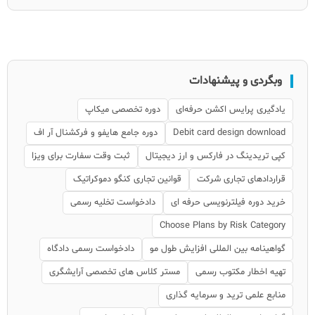
وبگردی و پیشنهادات
یادگیری پرایس اکشن حرفه‌ای
دوره تخصصی میکاپ
Debit card design download
دوره جامع هایفو و فرکشنال آر اف
کپی تریدینگ در فارکس و ارز دیجیتال
ثبت وقت سفارت برای ویزا
قراردادهای تجاری شرکت
قوانین تجاری کنگو دموکراتیک
خرید دوره فیلترنویسی حرفه ای
دادخواست تخلیه رسمی
Choose Plans by Risk Category
گواهینامه بین المللی افزایش طول مو
دادخواست رسمی دادگاه
تهیه اخطار مکتوب رسمی
مستر کلاس های تخصصی آرایشگری
منابع علمی ترید و سرمایه گذاری