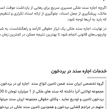
اگرچه اجاره سند ملکی مسیری سریع برای رهایی از بازداشت موقت است،
مالک، پیشگیری از جعل اسناد، جلوگیری از ارائه اسناد تکراری و تنظیم
که باید به آن‌ها توجه شود.
در نهایت، اجاره سند ملکی یک ابزار حقوقی کارآمد و راهگشاست، به ش
چارچوب‌های قانونی انجام شود تا بهترین نتیجه ممکن در کمترین زمان 
خدمات اجاره سند در بردخون
گروه تخصصی ایران سند ضمن تامین انواع سند اجاره ای در بردخون میت
بردخون تامین و تودیع نماید ، وکلای حقوقی مجموعه ایران سند میتو
متهم در مراجع قضایی بردخون و همچنین تامین سند ملکی در بردخون 