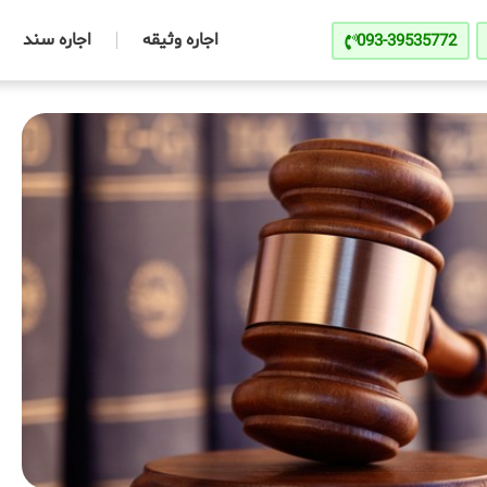
اجاره وثیقه
اجاره سند
093-39535772