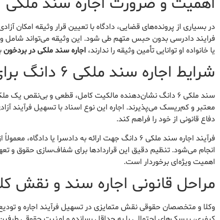
اهمیت و ضرورت اجاره سند ملکی
در بسیاری از پرونده‌های قضایی، دادگاه با تعیین قرار وثیقه امکان آزاد
فرایند دادرسی بدون حبس متهم طی شود. این وثیقه می‌تواند شامل وجه 
یا خانواده او توانایی تأمین وثیقه را ندارند،
اجاره سند ملکی در بردخون
به
شرایط اجاره سند ملکی ۶ دانگ برای دادسرا
سند ملکی ۶ دانگ نشان‌دهنده مالکیت کامل، قطعی و بی‌نقص یک
معتبر و کم‌ریسک می‌پذیرند. اجاره این نوع اسناد با تسهیل فرآیند آزا
دفاع قانونی از خود را فراهم کند.
فرآیند اجاره سند ملکی ۶ دانگ جهت ارائه به دادسرا یا 
انجام می‌شود. تنظیم دقیق این قراردادها برای شفاف‌سازی حقوق و تع
اهمیت ویژه‌ای برخوردار است.
مراحل قانونی اجاره سند و نقش کلی
وکلا و متخصصان حقوقی نقش متمایزی در تسهیل فرآیند اجاره و تودیع س
کیفری، ریسک‌های احتمالی را به حداقل رسانده و امنیت حقوقی طرفین ق