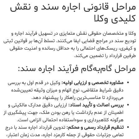
مراحل قانونی اجاره سند و نقش
کلیدی وکلا
وکلا و متخصصان حقوقی نقش متمایزی در تسهیل فرآیند اجاره و
تودیع سند در مراجع قضایی ایفا می‌کنند. تسلط آن‌ها بر قوانین ثبتی
و کیفری، ریسک‌های احتمالی را به حداقل رسانده و امنیت حقوقی
طرفین قرارداد را تضمین می‌کند.
مراحل گام‌به‌گام فرآیند اجاره سند:
مشاوره تخصصی و ارزیابی اولیه:
وکیل در قدم اول به بررسی
دقیق شرایط متقاضی، نوع اتهام و میزان وثیقه تعیین‌شده
می‌پردازد تا مناسب‌ترین راهکار را پیشنهاد دهد.
بررسی اصالت و تأیید اسناد:
ارزیابی دقیق مدارک مالکیتی و
اطمینان از عدم بازداشت یا رهن بودن ملک، جهت پیشگیری از
هرگونه کلاهبرداری و سوءاستفاده احتمالی الزامی است.
تنظیم قرارداد رسمی و محکم:
تدوین قرارداد اجاره سند با درج
تمامی جزئیات حقوقی از جمله کارمزد اجاره، مدت زمان اعتبار،