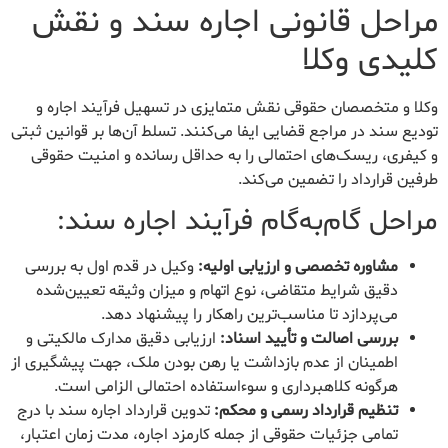
مراحل قانونی اجاره سند و نقش
کلیدی وکلا
وکلا و متخصصان حقوقی نقش متمایزی در تسهیل فرآیند اجاره و
تودیع سند در مراجع قضایی ایفا می‌کنند. تسلط آن‌ها بر قوانین ثبتی
و کیفری، ریسک‌های احتمالی را به حداقل رسانده و امنیت حقوقی
طرفین قرارداد را تضمین می‌کند.
مراحل گام‌به‌گام فرآیند اجاره سند:
مشاوره تخصصی و ارزیابی اولیه:
وکیل در قدم اول به بررسی
دقیق شرایط متقاضی، نوع اتهام و میزان وثیقه تعیین‌شده
می‌پردازد تا مناسب‌ترین راهکار را پیشنهاد دهد.
بررسی اصالت و تأیید اسناد:
ارزیابی دقیق مدارک مالکیتی و
اطمینان از عدم بازداشت یا رهن بودن ملک، جهت پیشگیری از
هرگونه کلاهبرداری و سوءاستفاده احتمالی الزامی است.
تنظیم قرارداد رسمی و محکم:
تدوین قرارداد اجاره سند با درج
تمامی جزئیات حقوقی از جمله کارمزد اجاره، مدت زمان اعتبار،