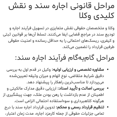
مراحل قانونی اجاره سند و نقش
کلیدی وکلا
وکلا و متخصصان حقوقی نقش متمایزی در تسهیل فرآیند اجاره و
تودیع سند در مراجع قضایی ایفا می‌کنند. تسلط آن‌ها بر قوانین ثبتی
و کیفری، ریسک‌های احتمالی را به حداقل رسانده و امنیت حقوقی
طرفین قرارداد را تضمین می‌کند.
مراحل گام‌به‌گام فرآیند اجاره سند:
مشاوره تخصصی و ارزیابی اولیه:
وکیل در قدم اول به بررسی
دقیق شرایط متقاضی، نوع اتهام و میزان وثیقه تعیین‌شده
می‌پردازد تا مناسب‌ترین راهکار را پیشنهاد دهد.
بررسی اصالت و تأیید اسناد:
ارزیابی دقیق مدارک مالکیتی و
اطمینان از عدم بازداشت یا رهن بودن ملک، جهت پیشگیری از
هرگونه کلاهبرداری و سوءاستفاده احتمالی الزامی است.
تنظیم قرارداد رسمی و محکم:
تدوین قرارداد اجاره سند با درج
تمامی جزئیات حقوقی از جمله کارمزد اجاره، مدت زمان اعتبار،