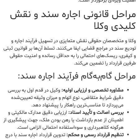
اهمیت ویژه‌ای برخوردار است.
مراحل قانونی اجاره سند و نقش
کلیدی وکلا
وکلا و متخصصان حقوقی نقش متمایزی در تسهیل فرآیند اجاره و
تودیع سند در مراجع قضایی ایفا می‌کنند. تسلط آن‌ها بر قوانین ثبتی
و کیفری، ریسک‌های احتمالی را به حداقل رسانده و امنیت حقوقی
طرفین قرارداد را تضمین می‌کند.
مراحل گام‌به‌گام فرآیند اجاره سند:
مشاوره تخصصی و ارزیابی اولیه:
وکیل در قدم اول به بررسی
دقیق شرایط متقاضی، نوع اتهام و میزان وثیقه تعیین‌شده
می‌پردازد تا مناسب‌ترین راهکار را پیشنهاد دهد.
بررسی اصالت و تأیید اسناد:
ارزیابی دقیق مدارک مالکیتی و
اطمینان از عدم بازداشت یا رهن بودن ملک، جهت پیشگیری از
هرگونه کلاهبرداری و سوءاستفاده احتمالی الزامی است.
تنظیم قرارداد رسمی و محکم:
تدوین قرارداد اجاره سند با درج