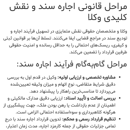
مراحل قانونی اجاره سند و نقش
کلیدی وکلا
وکلا و متخصصان حقوقی نقش متمایزی در تسهیل فرآیند اجاره و
تودیع سند در مراجع قضایی ایفا می‌کنند. تسلط آن‌ها بر قوانین ثبتی
و کیفری، ریسک‌های احتمالی را به حداقل رسانده و امنیت حقوقی
طرفین قرارداد را تضمین می‌کند.
مراحل گام‌به‌گام فرآیند اجاره سند:
مشاوره تخصصی و ارزیابی اولیه:
وکیل در قدم اول به بررسی
دقیق شرایط متقاضی، نوع اتهام و میزان وثیقه تعیین‌شده
می‌پردازد تا مناسب‌ترین راهکار را پیشنهاد دهد.
بررسی اصالت و تأیید اسناد:
ارزیابی دقیق مدارک مالکیتی و
اطمینان از عدم بازداشت یا رهن بودن ملک، جهت پیشگیری از
هرگونه کلاهبرداری و سوءاستفاده احتمالی الزامی است.
تنظیم قرارداد رسمی و محکم:
تدوین قرارداد اجاره سند با درج
تمامی جزئیات حقوقی از جمله کارمزد اجاره، مدت زمان اعتبار،