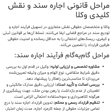
مراحل قانونی اجاره سند و نقش
کلیدی وکلا
وکلا و متخصصان حقوقی نقش متمایزی در تسهیل فرآیند اجاره و
تودیع سند در مراجع قضایی ایفا می‌کنند. تسلط آن‌ها بر قوانین ثبتی
و کیفری، ریسک‌های احتمالی را به حداقل رسانده و امنیت حقوقی
طرفین قرارداد را تضمین می‌کند.
مراحل گام‌به‌گام فرآیند اجاره سند:
مشاوره تخصصی و ارزیابی اولیه:
وکیل در قدم اول به بررسی
دقیق شرایط متقاضی، نوع اتهام و میزان وثیقه تعیین‌شده
می‌پردازد تا مناسب‌ترین راهکار را پیشنهاد دهد.
بررسی اصالت و تأیید اسناد:
ارزیابی دقیق مدارک مالکیتی و
اطمینان از عدم بازداشت یا رهن بودن ملک، جهت پیشگیری از
هرگونه کلاهبرداری و سوءاستفاده احتمالی الزامی است.
تنظیم قرارداد رسمی و محکم:
تدوین قرارداد اجاره سند با درج
تمامی جزئیات حقوقی از جمله کارمزد اجاره، مدت زمان اعتبار،