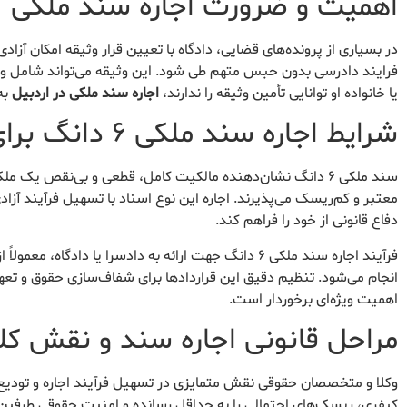
اهمیت و ضرورت اجاره سند ملکی
در بسیاری از پرونده‌های قضایی، دادگاه با تعیین قرار وثیقه امکان آزاد
فرایند دادرسی بدون حبس متهم طی شود. این وثیقه می‌تواند شامل وجه 
یا خانواده او توانایی تأمین وثیقه را ندارند،
اجاره سند ملکی در اردبیل
به
شرایط اجاره سند ملکی ۶ دانگ برای دادسرا
سند ملکی ۶ دانگ نشان‌دهنده مالکیت کامل، قطعی و بی‌نقص یک
معتبر و کم‌ریسک می‌پذیرند. اجاره این نوع اسناد با تسهیل فرآیند آزا
دفاع قانونی از خود را فراهم کند.
فرآیند اجاره سند ملکی ۶ دانگ جهت ارائه به دادسرا یا 
انجام می‌شود. تنظیم دقیق این قراردادها برای شفاف‌سازی حقوق و تع
اهمیت ویژه‌ای برخوردار است.
مراحل قانونی اجاره سند و نقش کلی
وکلا و متخصصان حقوقی نقش متمایزی در تسهیل فرآیند اجاره و تودیع س
کیفری، ریسک‌های احتمالی را به حداقل رسانده و امنیت حقوقی طرفین ق