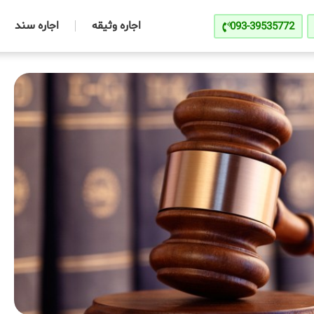
اجاره وثیقه
اجاره سند
093-39535772